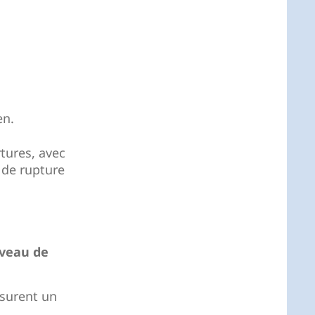
en.
tures, avec
 de rupture
iveau de
ssurent un