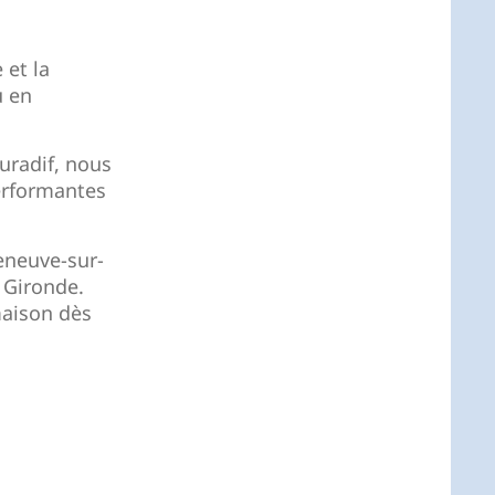
 et la
u en
uradif, nous
erformantes
eneuve-sur-
 Gironde.
maison dès