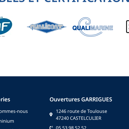
ries
Ouvertures GARRIGUES
sommes-nous
1246 route de Toulouse
47240 CASTELCULIER
minium
05 53 98 52 52