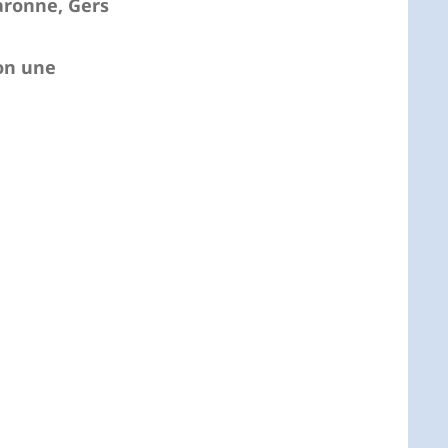
aronne, Gers
son une