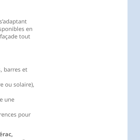
 s’adaptant
sponibles en
 façade tout
, barres et
e ou solaire),
re une
rences pour
érac,